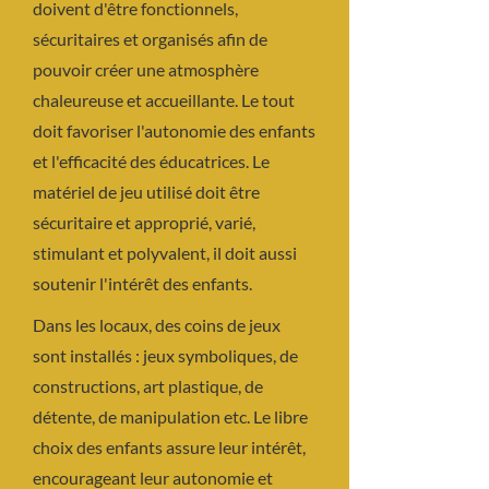
doivent d'être fonctionnels,
disponibles pour discuter avec les
activités culinaires sont aussi
parents des moyens d'aider ou de
sécuritaires et organisés afin de
prévues, afin que l’enfant découvre
stimuler les enfants à bien manger à
pouvoir créer une atmosphère
différents aliments et puisse y
la maison. Nous nous assurons que
chaleureuse et accueillante. Le tout
goûter durant l’activité.
le programme éducatif et les saines
doit favoriser l'autonomie des enfants
habitudes de vie soient conjoints.
et l'efficacité des éducatrices. Le
matériel de jeu utilisé doit être
sécuritaire et approprié, varié,
stimulant et polyvalent, il doit aussi
soutenir l'intérêt des enfants.
Dans les locaux, des coins de jeux
sont installés : jeux symboliques, de
constructions, art plastique, de
détente, de manipulation etc. Le libre
choix des enfants assure leur intérêt,
encourageant leur autonomie et