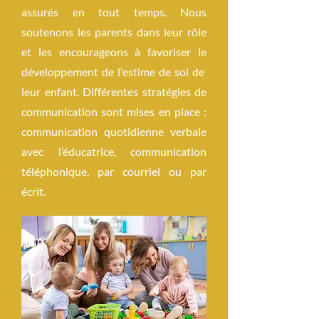
assurés en tout temps. Nous
soutenons les parents dans leur rôle
et les encourageons à favoriser le
développement de l'estime de soi de
leur enfant. Différentes stratégies de
communication sont mises en place :
communication quotidienne verbale
avec l’éducatrice, communication
téléphonique, par courriel ou par
écrit.