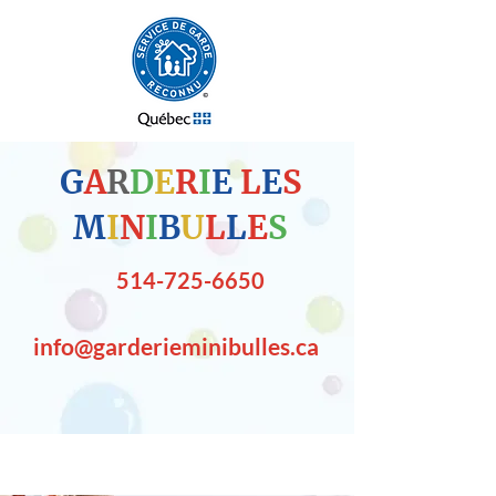
G
A
R
D
E
R
I
E
L
E
S
M
I
N
I
B
U
L
L
E
S
514-725-6650
info@garderieminibulles.ca