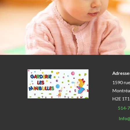
Adresse
1590 rue
Montréal
H2E 1T1
514-
Info@