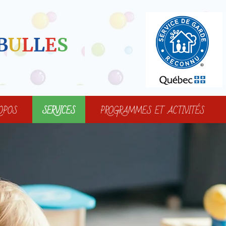
B
U
L
L
E
S
OPOS
SERVICES
PROGRAMMES ET ACTIVITÉS