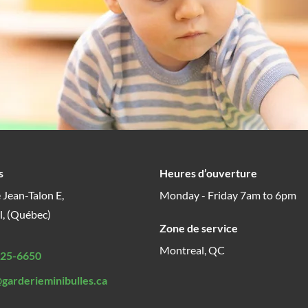
s
Heures d’ouverture
 Jean-Talon E,
Monday - Friday 7am to 6pm
, (Québec)
Zone de service
Montreal, QC
725-6650
garderieminibulles.ca