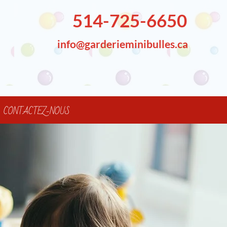
514-725-6650
info@garderieminibulles.ca
CONTACTEZ-NOUS