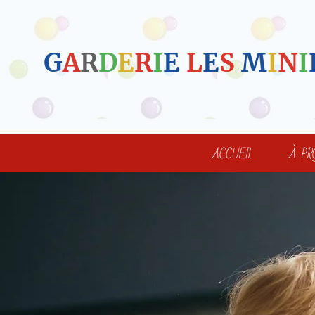
G
A
R
D
E
R
I
E
L
E
S
M
I
N
I
ACCUEIL
À PR